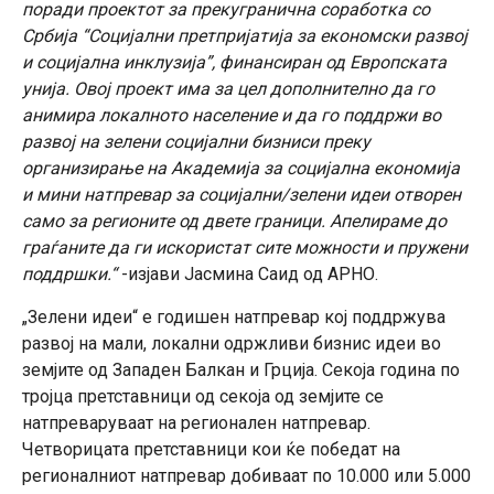
поради проектот за прекугранична соработка со
Србија “Социјални претпријатија за економски развој
и социјална инклузија”, финансиран од Европската
унија. Овој проект има за цел дополнително да го
анимира локалното население и да го поддржи во
развој на зелени социјални бизниси преку
организирање на Академија за социјална економија
и мини натпревар за социјални/зелени идеи отворен
само за регионите од двете граници. Апелираме до
граѓаните да ги искористат сите можности и пружени
поддршки.“
-изјави Јасмина Саид од АРНО.
„Зелени идеи“ е годишен натпревар кој поддржува
развој на мали, локални одржливи бизнис идеи во
земјите од Западен Балкан и Грција. Секоја година по
тројца претставници од секоја од земјите се
натпреваруваат на регионален натпревар.
Четворицата претставници кои ќе победат на
регионалниот натпревар добиваат по 10.000 или 5.000