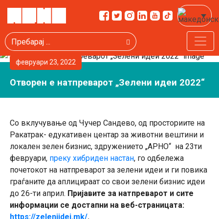
Пребарај
февруари 23, 2022
Отворен е натпреварот „Зелени идеи 2022“
Со вклучување од Чучер Сандево, од просториите на
Ракатрак- едукативен центар за животни вештини и
локален зелен бизнис, здружението „АРНО“ на 23ти
февруари,
преку хибриден настан
, го одбележа
почетокот на натпреварот за зелени идеи и ги повика
граѓаните да аплицираат со свои зелени бизнис идеи
до 26-ти април.
Пријавите за натпреварот и сите
информации се достапни на веб-страницата:
https://zeleniidei.mk/
.