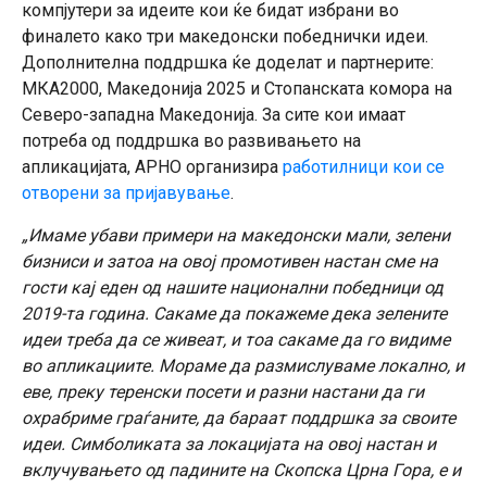
компјутери за идеите кои ќе бидат избрани во
финалето како три македонски победнички идеи.
Дополнителна поддршка ќе доделат и партнерите:
МКА2000, Македонија 2025 и Стопанската комора на
Северо-западна Македонија. За сите кои имаат
потреба од поддршка во развивањето на
апликацијата, АРНО организира
работилници кои се
отворени за пријавување
.
„Имаме убави примери на македонски мали, зелени
бизниси и затоа на овој промотивен настан сме на
гости кај еден од нашите национални победници од
2019-та година. Сакаме да покажеме дека зелените
идеи треба да се живеат, и тоа сакаме да го видиме
во апликациите. Мораме да размислуваме локално, и
еве, преку теренски посети и разни настани да ги
охрабриме граѓаните, да бараат поддршка за своите
идеи. Симболиката за локацијата на овој настан и
вклучувањето од падините на Скопска Црна Гора, е и