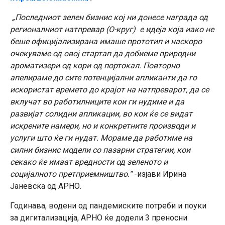
„Последниот зелен бизнис кој ни донесе награда од
регионалниот натпревар (О-круг) е идеја која иако не
беше официјализирана имаше прототип и наскоро
очекуваме од овој стартап да добиеме природни
ароматизери од кори од портокал. Повторно
апелираме до сите потенцијални апликанти да го
искористат времето до крајот на натпреварот, да се
вклучат во работилниците кои ги нудиме и да
развијат солидни апликации, во кои ќе се видат
искрените намери, но и конкретните производи и
услуги што ќе ги нудат. Мораме да работиме на
силни бизнис модели со пазарни стратегии, кои
секако ќе имаат вредности од зеленото и
социјалното претприемништво.“
-изјави Ирина
Јаневска од АРНО.
Годинава, водени од пандемиските потреби и поуки
за дигитализација, АРНО ќе додели 3 преносни