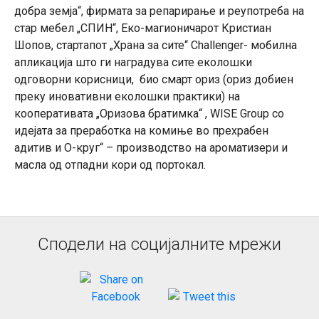
добра земја“, фирмата за репарирање и реупотреба на
стар мебел „СПИН“, Еко-магионичарот Кристиан
Шопов, стартапот „Храна за сите“ Challenger- мобилна
апликација што ги наградува сите еколошки
одговорни корисници, био смарт ориз (ориз добиен
преку иновативни еколошки практики) на
кооперативата „Оризова братимка“ , WISE Group со
идејата за преработка на комиње во прехрабен
адитив и О-круг“ – производство на ароматизери и
масла од отпадни кори од портокал.
Сподели на социјалните мрежи