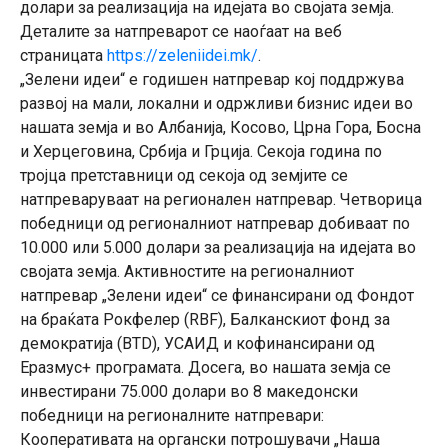
долари за реализација на идејата во својата земја.
Деталите за натпреварот се наоѓаат на веб
страницата
https://zeleniidei.mk/
.
„Зелени идеи“ е годишен натпревар кој поддржува
развој на мали, локални и одржливи бизнис идеи во
нашата земја и во Албанија, Косово, Црна Гора, Босна
и Херцеговина, Србија и Грција. Секоја година по
тројца претставници од секоја од земјите се
натпреваруваат на регионален натпревар. Четворица
победници од регионалниот натпревар добиваат по
10.000 или 5.000 долари за реализација на идејата во
својата земја. Активностите на регионалниот
натпревар „Зелени идеи“ се финансирани од Фондот
на браќата Рокфелер (RBF), Балканскиот фонд за
демократија (BTD), УСАИД и кофинансирани од
Еразмус+ програмата. Досега, во нашата земја се
инвестирани 75.000 долари во 8 македонски
победници на регионалните натпревари:
Кооперативата на органски потрошувачи „Наша