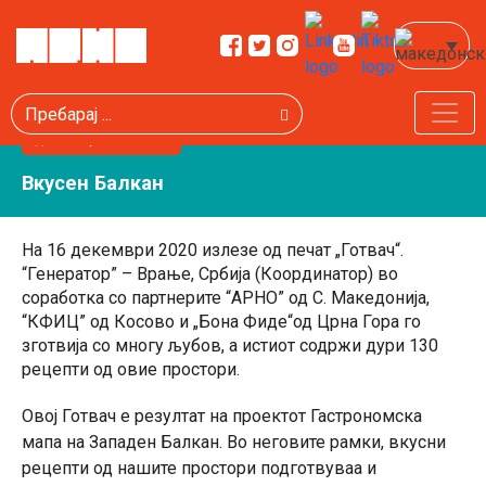
Пребарај
декември 16, 2020
Вкусен Балкан
На 16 декември 2020 излезе од печат „Готвач“.
“Генератор” – Врање, Србија (Координатор) во
соработка со партнерите “АРНО” од С. Македонија,
“КФИЦ” од Косово и „Бона Фиде“од Црна Гора го
зготвија со многу љубов, а истиот содржи дури 130
рецепти од овие простори.
Овој Готвач е резултат на проектот Гастрономска
мапа на Западен Балкан. Во неговите рамки, вкусни
рецепти од нашите простори подготвуваа и