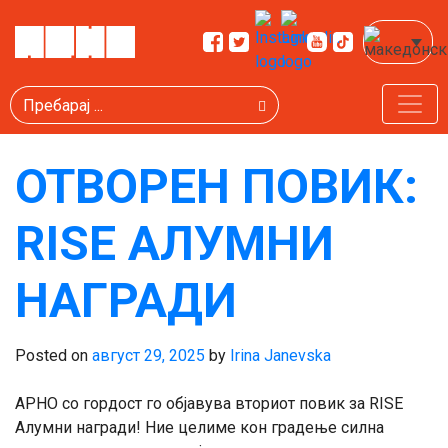
ОЗНАКА:
МАКЕДОНИЈА
Пребарај
ОТВОРЕН ПОВИК:
RISE АЛУМНИ
НАГРАДИ
Posted on
август 29, 2025
by
Irina Janevska
АРНО со гордост го објавува вториот повик за RISE
Алумни награди! Ние целиме кон градење силна