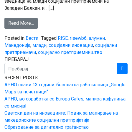
заедница на млади социјални претприемачи на
Западен Балкан, и… […]
Read More…
Posted in
Вести
Tagged
RISE
,
risewb6
,
алумни
,
Македонија
,
млади
,
социјални иновации
,
социјални
претприемачи
,
социјално претприемништво
ПРЕБАРАЈ
RECENT POSTS
АРНО слави 13 години: бесплатна работилница „Google
Maps за почетници“
АРНО, во соработка со Europa Cafes, мапира кафулиња
со мисија!
Светски ден на иновациите: Повик за мапирање на
македонските социјални претпријатија
Образование за дигитално граѓанство