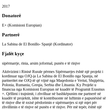
2017
Donatorë
E+ (Komisioni Europian)
Partnerë
La Sabina de El Bonillo- Spanjë (Kordinator)
Fjalët kyçe
sipërmarrje, rinia, arsim joformal, punën e të rinjve
Aktivizimi i Rinisë Rurale përmes Sipërmarrjes është një projekt i
kordinuar nga OJQ-ja La Sabina de El Bonillo nga Spanja, në
partneritet me OJQ-të që vijnë nga Maqedonia e Veriut, Shqipëria,
Polonia, Rumania, Greqia, Serbia dhe Lituania. Ky Projekt u
financua nga Komisioni Europian në kuadër të Programit Erasmus
+. Qëllimi i trajnimit, i zhvilluar në bashkëpunim me partnerë në
kuadër të projektit, ishte të kontribuonte në luftimin e papunësisë së
të rinjve dhe të nxisë përdorimin e sipërmarrjes si një mjet për
zhvillimin e të rinjve në punën e të rinjve. Për më tepër, është një