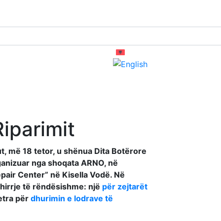
Kërko
Riparimit
t, më 18 tetor, u shënua Dita Botërore
ganizuar nga shoqata ARNO, në
air Center” në Kisella Vodë. Në
hirrje të rëndësishme: një
për zejtarët
etra për
dhurimin e lodrave të