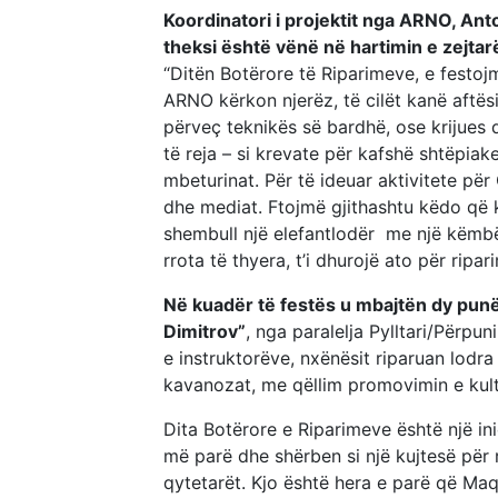
Koordinatori i projektit nga ARNO, Anto
theksi është vënë në hartimin e zejtar
“Ditën Botërore të Riparimeve, e festojm
ARNO kërkon njerëz, të cilët kanë aftësi
përveç teknikës së bardhë, ose krijues që
të reja – si krevate për kafshë shtëpi
mbeturinat. Për të ideuar aktivitete pë
dhe mediat. Ftojmë gjithashtu këdo që 
shembull një elefantlodër me një këmbë
rrota të thyera, t’i dhurojë ato për ripari
Në kuadër të festës u mbajtën dy pu
Dimitrov”
, nga paralelja Pylltari/Përpun
e instruktorëve, nxënësit riparuan lodr
kavanozat, me qëllim promovimin e kultu
Dita Botërore e Riparimeve është një ini
më parë dhe shërben si një kujtesë për 
qytetarët. Kjo është hera e parë që Maq