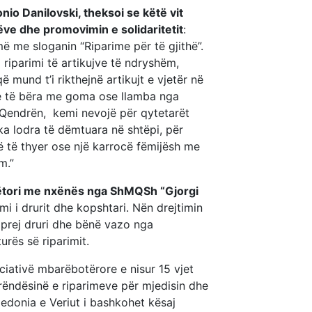
nio Danilovski, theksoi se këtë vit
ëve dhe promovimin e solidaritetit
:
ë me sloganin “Riparime për të gjithë”.
 riparimi të artikujve të ndryshëm,
 mund t’i rikthejnë artikujt e vjetër në
ake të bëra me goma ose llamba nga
r Qendrën, kemi nevojë për qytetarët
ka lodra të dëmtuara në shtëpi, për
 të thyer ose një karrocë fëmijësh me
m.”
nëtori me nxënës nga ShMQSh “Gjorgi
imi i drurit dhe kopshtari. Nën drejtimin
a prej druri dhe bënë vazo nga
rës së riparimit.
ciativë mbarëbotërore e nisur 15 vjet
rëndësinë e riparimeve për mjedisin dhe
edonia e Veriut i bashkohet kësaj