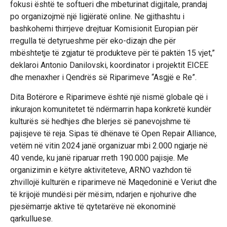
fokusi është te softueri dhe mbeturinat digjitale, prandaj
po organizojmë një ligjëratë online. Ne gjithashtu i
bashkohemi thirrjeve drejtuar Komisionit Europian për
rregulla të detyrueshme për eko-dizajn dhe për
mbështetje të zgjatur të produkteve për të paktën 15 vjet,”
deklaroi Antonio Danilovski, koordinator i projektit EICEE
dhe menaxher i Qendrës së Riparimeve “Asgjë e Re”.
Dita Botërore e Riparimeve është një nismë globale që i
inkurajon komunitetet të ndërmarrin hapa konkretë kundër
kulturës së hedhjes dhe blerjes së panevojshme të
pajisjeve të reja. Sipas të dhënave të Open Repair Alliance,
vetëm në vitin 2024 janë organizuar mbi 2.000 ngjarje në
40 vende, ku janë riparuar rreth 190.000 pajisje. Me
organizimin e këtyre aktiviteteve, ARNO vazhdon të
zhvillojë kulturën e riparimeve në Maqedoninë e Veriut dhe
të krijojë mundësi për mësim, ndarjen e njohurive dhe
pjesëmarrje aktive të qytetarëve në ekonominë
qarkulluese.