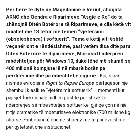
Për herë të dytë në Maqedoninë e Veriut, shoqata
ARNO dhe Qendra e Riparimeve “Asgjë e Re” do ta
shënojnë Ditën Botërore të Riparimeve, e cila këtë vit
mbahet më 18 tetor me temën “vjetërsimi
(obsoleshenca) i softuerit”. Tema e këtij viti është
veçanërisht e rëndësishme, pasi vetëm disa ditë para
Ditës Botërore të Riparimeve, Microsoft ndërpreu
mbështetjen për Windows 10, duke lënë më shumë se
400 milionë kompjuterë në mbarë botën pa
përditësime dhe pa mbështetje sigurie.
Kjo, sipas
nismës evropiane
Right to Repair Europe
, përfaqëson një
shembull klasik të “vjetërsimit softuerik” – momenti kur
pajisjet funksionale hidhen poshtë për shkak të
ndërprerjes së mbështetjes softuerike, gjë që çon në një
rritje dramatike të mbeturinave elektronike (700 milionë kg
shtesë e-mbeturina) dhe në shpenzime të panevojshme
për qytetarët dhe institucionet.