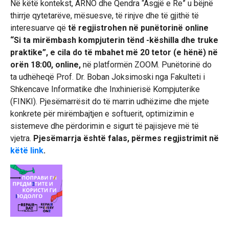
Në këtë kontekst, ARNO dhe Qendra “Asgjë e Re” u bëjnë
thirrje qytetarëve, mësuesve, të rinjve dhe të gjithë të
interesuarve që
të regjistrohen në punëtorinë online
“Si ta mirëmbash kompjuterin tënd -këshilla dhe truke
praktike”, e cila do të mbahet më 20 tetor (e hënë) në
orën 18:00, online,
në platformën ZOOM. Punëtorinë do
ta udhëheqë Prof. Dr. Boban Joksimoski nga Fakulteti i
Shkencave Informatike dhe Inxhinierisë Kompjuterike
(FINKI). Pjesëmarrësit do të marrin udhëzime dhe mjete
konkrete për mirëmbajtjen e softuerit, optimizimin e
sistemeve dhe përdorimin e sigurt të pajisjeve më të
vjetra.
Pjesëmarrja është falas, përmes regjistrimit në
këtë link
.