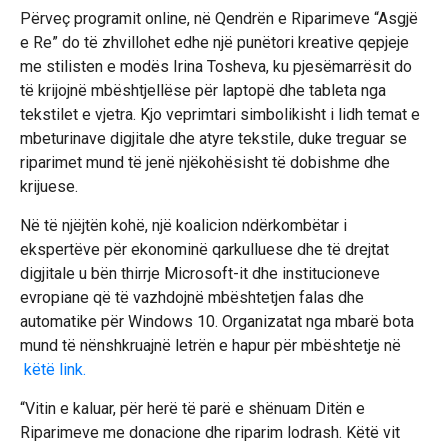
Përveç programit online, në Qendrën e Riparimeve “Asgjë
e Re” do të zhvillohet edhe një punëtori kreative qepjeje
me stilisten e modës Irina Tosheva, ku pjesëmarrësit do
të krijojnë mbështjellëse për laptopë dhe tableta nga
tekstilet e vjetra. Kjo veprimtari simbolikisht i lidh temat e
mbeturinave digjitale dhe atyre tekstile, duke treguar se
riparimet mund të jenë njëkohësisht të dobishme dhe
krijuese.
Në të njëjtën kohë, një koalicion ndërkombëtar i
ekspertëve për ekonominë qarkulluese dhe të drejtat
digjitale u bën thirrje Microsoft-it dhe institucioneve
evropiane që të vazhdojnë mbështetjen falas dhe
automatike për Windows 10. Organizatat nga mbarë bota
mund të nënshkruajnë letrën e hapur për mbështetje në
këtë link.
“Vitin e kaluar, për herë të parë e shënuam Ditën e
Riparimeve me donacione dhe riparim lodrash. Këtë vit