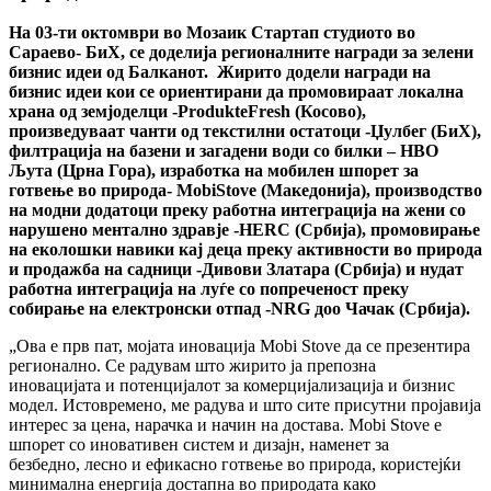
На 03-ти oктомври во Мозаик Стартап студиото во
Сараево- БиХ, се доделија регионалните награди за зелени
бизнис идеи од Балканот. Жирито додели награди на
бизнис идеи кои се ориентирани да промовираат локална
храна од земјоделци -ProdukteFresh (Косово),
произведуваат чанти од текстилни остатоци -Џулбег (БиХ),
филтрација на базени и загадени води со билки – НВО
Љута (Црна Гора), изработка на мобилен шпорет за
готвење во природа- MobiStove (Македонија), производство
на модни додатоци преку работна интеграција на жени со
нарушено ментално здравје -HERC (Србија), промовирање
на еколошки навики кај деца преку активности во природа
и продажба на садници -Дивови Златара (Србија) и нудат
работна интеграција на луѓе со попреченост преку
собирање на електронски отпад -NRG доо Чачак (Србија).
„Ова е прв пат, мојата иновација Mobi Stove да се презентира
регионално. Се радувам што жирито ја препозна
иновацијата и потенцијалот за комерцијализација и бизнис
модел. Истовремено, ме радува и што сите присутни пројавија
интерес за цена, нарачка и начин на достава. Mobi Stove е
шпорет со иновативен систем и дизајн, наменет за
безбедно, лесно и ефикасно готвење во природа, користејќи
минимална енергија достапна во природата како