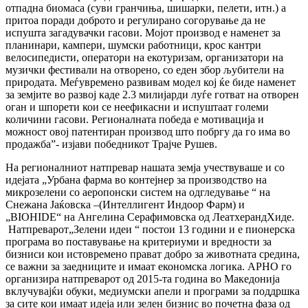
отпадна биомаса (суви гранчиња, шишарки, пелети, итн.) а
притоа поради доброто и регулирано согорување да не
испушта загадувачки гасови. Мојот производ е наменет за
планинари, кампери, шумски работници, крос кантри
велосипедисти, оператори на екотуризам, организатори на
музички фестивали на отворено, со еден збор љубители на
природата. Меѓувремено развивам модел кој ќе биде наменет
за земјите во развој каде 2.3 милијарди луѓе готват на отворен
оган и шпорети кои се неефикасни и испуштаат големи
количини гасови. Регионалната победа е мотивација и
можност овој патентиран производ што побргу да го има во
продажба”- изјави победникот Трајче Рушев.
На регионалниот натпревар нашата земја учествуваше и со
идејата „Урбана фарма во контејнер за производство на
микрозелени со аеропонски систем на одгледување “ на
Снежана Јаќовска –(Интеллигент Индоор Фарм) и
„BIOHIDE“ на Ангелина Серафимовска од ЛеатхерандХиде.
Натпреварот„Зелени идеи “ постои 13 години и е пионерска
програма во поставување на критериуми и вредности за
бизниси кои истовремено прават добро за животната средина,
се важни за заедниците и имаат економска логика. АРНО го
организира натпреварот од 2015-та година во Македонија
вклучувајќи обуки, медиумски апели и програми за поддршка
за сите кои имаат идеја или зелен бизнис во почетна фаза од