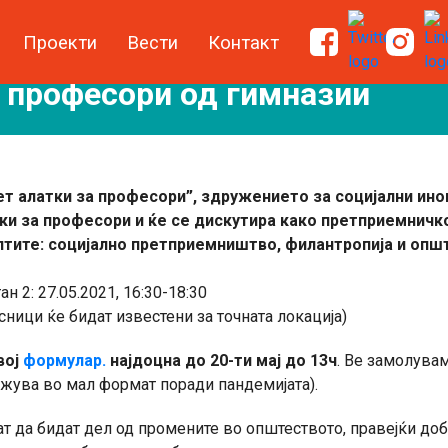
Проекти
Вести
Контакт
и професори од гимназии
акет алатки за професори”, здружението за социјални ин
тки за професори и ќе се дискутира како претприемнич
птите: социјално претприемништво, филантропија и опш
ан 2: 27.05.2021, 16:30-18:30
сници ќе бидат известени за точната локација)
вој
формулар.
најдоцна до 20-ти мај до 13ч
. Ве замолува
држува во мал формат поради пандемијата).
т да бидат дел од промените во општеството, правејќи добр