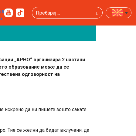
Пребарај
овации „АРНО“ организира 2 настани
котo образование може да се
тествена одговорност на
ме искрено да ни пишете зошто сакате
о. Тие се желни да бидат вклучени, да