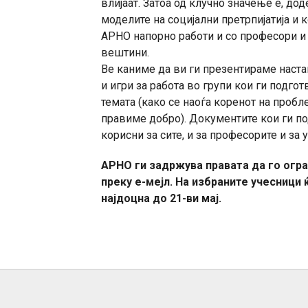
влијаат. Затоа од клучно значење е, до
моделите на социјални претрпијатија и
АРНО напорно работи и со професори и 
вештини.
Ве каниме да ви ги презентираме настав
и игри за работа во групи кои ги подго
темата (како се наоѓа коренот на проб
правиме добро). Документите кои ги по
корисни за сите, и за професорите и за 
АРНО ги задржува правата да го огра
преку е-мејл. На избраните учесници 
најдоцна до 21-ви мај.