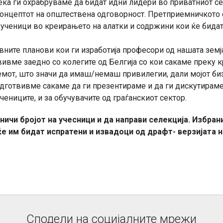
дека ги охрабруваме да бидат идни лидери во приватниот се
 концептот на општествена одговорност. Претприемничкото
ученици во креирањето на алатки и содржини кои ќе бидат
ните планови кои ги изработија професори од нашата земја
твивме заедно со колегите од Белгија со кои сакаме преку 
лемот, што значи да имаш/немаш привилегии, дали мојот би
дготвивме сакаме да ги презентираме и да ги дискутираме 
учениците, и за обучувачите од граѓанскиот сектор.
ничи бројот на учесници и да направи селекција. Избран
ќе им бидат испратени и извадоци од драфт- верзијата н
Сподели на социјалните мрежи