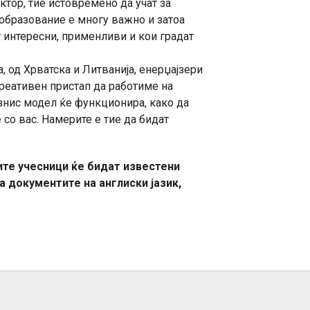
ктор, тие истовремено да учат за
 образование е многу важно и затоа
 интересни, применливи и кои градат
, од Хрватска и Литванија, енерџајзери
креативен пристап да работиме на
знис модел ќе функционира, како да
со вас. Намерите е тие да бидат
ите учесници ќе бидат известени
а документите на англиски јазик,