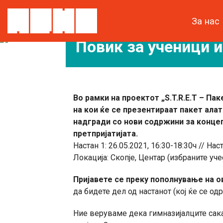
За нас
мај 14, 2021
Повик за ученици 
Во рамки на проектот „S.T.R.E.T – П
на кои ќе се презентираат пакет ала
надгради со нови содржини за конце
претпријатијата.
Настан 1: 26.05.2021, 16:30-18:30ч // Наст
Локација: Скопје, Центар (избраните уче
Пријавете се преку пополнување на о
да бидете дел од настанот (кој ќе се о
Ние веруваме дека гимназијалците сака