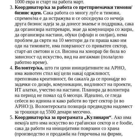
1000 евра и старт на работа март.
Координатор/ка за работа со претприемачки тимови/
бизнис идеи.
Сака работа со многу луѓе и тимови,
спремен/на е да истражува и се опседнува со нечија
друга бизнис идеја за да донесе знаење и поддршка, сака
да организира натпревари, знае да комуницира со жири,
да организира настани, обуки (офлајн и онлјан), нема
проблем да сврти на 10 ментори да ги праша како им
оди на тимовите, има поврзаност со приватен сектор,
старт-ап светови и сл. Висина на хонорар би била во
зависност од искуство, вид на ангажман (пола/цело
работно време).
Волонтер/ка,
што ги цени иницијативите на АРНО,
има животен стил кој цели накај одржливост,
препознава креативност, би сакал/а да се пронајде во
задачки со дизајн, комуникации, видливост на проекти,
ИТ алатки, учество на настани. Планира да волонтира
на период не помал од 6 месеци. Идеално, се гледа
себеси во иднина и како работи во трет сектор (и во
АРНО:)). Волонтерската позиција предвидува надомест
за трошоци од 5500 денари месечно.
Координатор/ка за програмата „Кулинари“
. Ако има
некој/а што има искуство во граѓански сектор и е foodie,
сака да работи на иницијативи поврзани со храна
(производство и продажба на ѓевречиња на фирми,