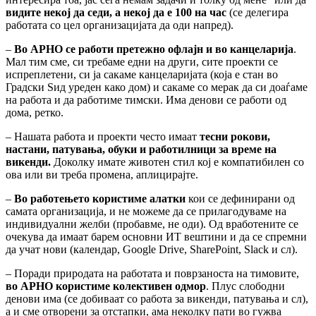
видите некој да седи, а некој да е 100 на час
(се делегира
работата со цел организацијата да оди напред).
–
Во АРНО се работи претежно офлајн и во канцеларија
.
Мал тим сме, си требаме едни на други, сите проекти се
испреплетени, си ја сакаме канцеларијата (која е стан во
Градски Ѕид уреден како дом) и сакаме со мерак да си доаѓаме
на работа и да работиме тимски. Има денови се работи од
дома, ретко.
–
Нашата работа и проекти често имаат
тесни рокови,
настани, патувања, обуки и работилници за време на
викенди.
Доколку имате животен стил кој е компатибилен со
ова или ви треба промена, аплицирајте.
–
Во работењето користиме алатки
кои се дефинирани од
самата организација, и не можеме да се прилагодуваме на
индивидуални желби (пробавме, не оди). Од вработените се
очекува да имаат барем основни ИТ вештини и да се спремни
да учат нови (календар, Google Drive, SharePoint, Slack и сл).
–
Поради природата на работата и поврзаноста на тимовите,
во АРНО користиме колективен одмор
. Плус слободни
денови има (се добиваат со работа за викенди, патувања и сл),
а и сме отворени за отстапки, ама неколку пати во гужва