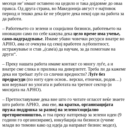
месеци не’ имаат оставено на цедило и така дојдовме до оваа
пракса. Од друга страна, во Македонија август е најтивок
период и тешко дека ќе не убедите дека некој оди на работа за
да работи.
–
Работењето со зелени и социјални бизниси, работењето на
иновации само по себе кажува дека
цело време има учење,
само-надградување
. Имаме убави човечки ресурси внатре во
АРНО, ама се очекува од секој вработен љубопитност,
истражување и став „(сам/а) да научам, за да помогнам на
други“.
–
Преку нашата работа имаме контакт со многу луѓе, а и
внатре сме слика и прилика на диверзитет. Треба ли да кажеме
дека ни требаат луѓе со слични вредности?
Луѓе без
предрасуди
(по ниту еден основ.. верски, етнички, родов…)
кои веруваат во улогата и работата на третиот сектор (и
мисијата на АРНО).
–
Претпоставуваме дека вие што го читате огласот веќе знаете
што работи АРНО, ама еве,
на кратко, организацијата
пружа поддршка за развој на зелено/социјално
претприемништво,
и тоа преку натпревар за зелени идеи (9
години го организираме), инкубација на бизниси (учиме
млади во тимови како од идеја да направат бизнис модел),