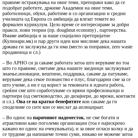
правиме истражувања на овие теми, препораки како да се
подобрат работите, држиме Академии на овие теми,
работилници, обуки, работиме и со организации и средни
училишта од Европа со амбиција да влезат темите во
формален курикулум. Цело време се интересираме за добри
пракси, нови теории (пр. doughnut economy) , партнерства.
Имаме амбиција и за наше социјално претпријатие
(Кулинари.мк) и пар други идеи кои мислиме дека нашата
држава ги заслужува да ги има (место за поправки, zero waste
продавница и сл.)
–
Во АРНО си ја сакаме работата затоа што веруваме во тоа
што го правиме, сметаме дека нашите заедници заслужуваат
знаење,иновации, вештини, поддршка, сакаме да патуваме,
веруваме дека секое познанство е плус, благодарни сме за се
што учиме, а ни е од корист за тековната и идната работа,
среќни сме што соработуваме со врвни професионалци и
партнери (од сметководство, до дизајнери, до мрежи, контакти
и сл.).
Ова се на кратко бенефитите
кои сакаме да ги
споделиме со сите кои се мислат да аплицираат.
– Во однос на
паричниот надоместок
, не сме богати и
атрактивни како поголеми организации (тоа е најискрено
кажано во однос на очекувањата), и за овие огласи колку и да
се трудиме да напишеме точни суми, никако не можеме затоа