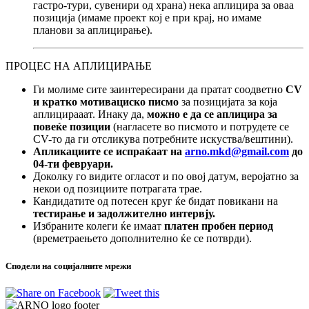
гастро-тури, сувенири од храна) нека аплицира за оваа
позиција (имаме проект кој е при крај, но имаме
планови за аплицирање).
ПРОЦЕС НА АПЛИЦИРАЊЕ
Ги молиме сите заинтересирани да пратат соодветно
CV
и кратко мотивациско писмо
за позицијата за која
аплицирааат. Инаку да,
можно е да се аплицира за
повеќе позиции
(нагласете во писмото и потрудете се
CV-то да ги отсликува потребните искуства/вештини).
Апликациите се испраќаат на
arno.mkd@gmail.com
до
04-ти февруари.
Доколку го видите огласот и по овој датум, веројатно за
некои од позициите потрагата трае.
Кандидатите од потесен круг ќе бидат повикани на
тестирање и задолжително интервју.
Избраните колеги ќе имаат
платен пробен период
(времетраењето дополнително ќе се потврди).
Сподели на социјалните мрежи