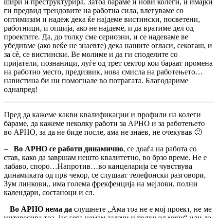
шири и преструктурира. Затоа бараме и нови колеги, и имајќи
ги предвид трендовите на работна сила, влегуваме со
оптимизам и надеж дека ќе најдеме вистински, посветени,
работници, и опција, ако не најдеме, и да вратиме дел од
проектите. Да, до толку сме сериозни, и се надеваме ве
убедивме (ако веќе не знаевте) дека нашите огласи, секогаш, и
за с
ѐ
, се вистински. Ве молиме и да ги споделите со
пријатели, познаници, луѓе од трет сектор кои бараат промена
на работно место, предизвик, нова смисла на работењето…
навистина би ни помогнале во потрагата. Благодариме
однапред!
Пред да кажеме какви квалификации и профили на колеги
бараме, да кажеме неколку работи за АРНО и за работењето
во АРНО, за да не биде после, ама не знаев, не очекував 🙂
–
Во АРНО се работи динамично
, се доаѓа на работа со
став, како да завршам нешто квалитетно, во брзо време. Не е
лабаво, споро…Напротив…во канцеларија се чувствува
динамиката од прв чекор, се слушаат телефонски разговори,
Зум линкови,, има голема фрекфенција на мејлови, полни
календари, состаноци и сл.
–
Во АРНО нема да
слушнете „Ама тоа не е мој проект, не ме
интересира тоа, јас сега немам задачи и толку од мене“ или да