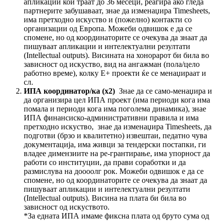
апликации кои траат до 36 месеци, реагира ако гледа
партнерите забушаваат, знае да изменаџира Timesheets,
има претходно искуство и (пожелно) контакти со
организации од Европа. Можеби одвишок е да се
спомене, но од координаторите се очекува да знаат да
пишуваат апликации и интелектуални резултати
(Intellectual outputs). Висината на хонорарот би била во
зависност од искуство, вид на ангажман (пола/цело
работно време), колку Е+ проекти ќе се менаџираат и
сл.
ИПА координатор/ка (х2)
Знае да се само-менаџира и
да организира цел ИПА проект (има периоди кога има
помала и периоди кога има поголема динамика), знае
ИПА финансиско-административни правила и има
претходно искуство, знае да изменаџира Timesheets, да
подготви (брзо и квалитетно) извештаи, педатно чува
документација, има живци за тендерски постапки, ги
владее димензиите на ре-грантирање, има упорност да
работи со институции, да прави соработки и да
размислува на доооолг рок. Можеби одвишок е да се
спомене, но од координаторите се очекува да знаат да
пишуваат апликации и интелектуални резултати
(Intellectual outputs). Висина на плата би била во
зависност од искуството.
*За едната ИПА имаме фиксна плата од бруто сума од