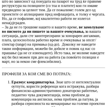
што во зависност од понудата на пазарот на труд ќе правиме
реструктура на позициите (со тоа и платите) кои ги имаме
предвидено за целиот тим. Да се пожалиме: голем дел од
проектите се аплицирани пред инфлацијата, и толку е чергата.
Но, да се пофалиме, кој квалитетно работи не излегол
нена(д)граден.
– За да не го трошиме нашето и вашето време,
ве замолуваме
во писмото да ни пишете за вашите очекувања, з
а вашата
ситуација, дали сте заинтересирани за хонорарен ангажман,
плата, целосно/пола работно време и очекувања за опсег/
спектар (range) на примања (од-до). Доколку не наведете
такви информации, можеби би добиле и повик од нас со
прашање (да не се изненадите). Исто така, ве молиме наведете
кој би бил можен прв ден на работа (за повеќето позиции е
март, но за некои сме флексибилни).
ПРОФИЛИ ЗА КОИ СМЕ ВО ПОТРАГА:
Еразмус координатор/ка
. Знае што се интелектуални
оутпути, користи референци кога истражува, разбира
финансиско-административно донаторско работење,
педантно чува документација, нема проблем да
комуницира на англиски, нема проблем да патува, ја
разбира сериозноста на менаџирање на големи проектни