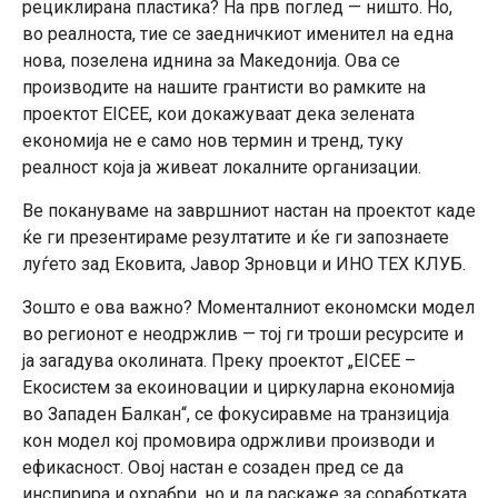
рециклирана пластика? На прв поглед — ништо. Но,
во реалноста, тие се заедничкиот именител на една
нова, позелена иднина за Македонија. Ова се
производите на нашите грантисти во рамките на
проектот EICEE, кои докажуваат дека зелената
економија не е само нов термин и тренд, туку
реалност која ја живеат локалните организации.
Ве покануваме на завршниот настан на проектот каде
ќе ги презентираме резултатите и ќе ги запознаете
луѓето зад Ековита, Јавор Зрновци и ИНО ТЕХ КЛУБ.
Зошто е ова важно? Моменталниот економски модел
во регионот е неодржлив — тој ги троши ресурсите и
ја загадува околината. Преку проектот „EICEE –
Екосистем за екоиновации и циркуларна економија
во Западен Балкан“, се фокусиравме на транзиција
кон модел кој промовира одржливи производи и
ефикасност. Овој настан е созаден пред се да
инспирира и охрабри, но и да раскаже за соработката