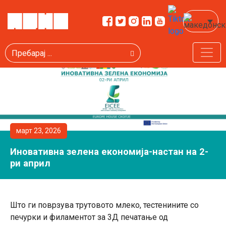
Пребарај
март 23, 2026
Иновативна зелена економија-настан на 2-
ри април
Што ги поврзува трутовото млеко, тестенините со
печурки и филаментот за 3Д печатање од