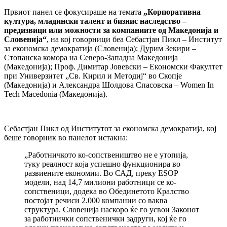
Првиот панел се фокусираше на темата
„Корпоративна
култура, младински талент и бизнис наследство –
предизвици или можности за компаниите од Македонија и
Словенија“
, на кој говорници беа Себастјан Пикл – Институт
за економска демократија (Словенија); Дурим Зекири –
Стопанска комора на Северо-Западна Македонија
(Македонија); Проф. Димитар Јовевски – Економски Факултет
при Универзитет „Св. Кирил и Методиј“ во Скопје
(Македонија) и Александра Шолдова Спасовска – Women In
Tech Macedonia (Македонија).
Себастјан Пикл од Институтот за економска демократија, кој
беше говорник во панелот истакна:
„Работничкото ко-сопствеништво не е утопија,
туку реалност која успешно функционира во
развиените економии. Во САД, преку ESOP
модели, над 14,7 милиони работници се ко-
сопственици, додека во Обединетото Кралство
постојат речиси 2.000 компании со ваква
структура. Словенија наскоро ќе го усвои Законот
за работнички сопственички задруги, кој ќе го