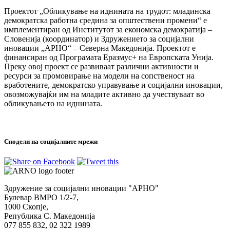
Проектот „Обликување на иднината на трудот: младинска
демократска работна средина за општествени промени“ е
имплементиран од Институтот за економска демократија –
Словенија (координатор) и Здружението за социјални
иновации „АРНО“ – Северна Македонија. Проектот е
финансиран од Програмата Еразмус+ на Европската Унија.
Преку овој проект се развиваат различни активности и
ресурси за промовирање на модели на сопственост на
вработените, демократско управување и социјални иновации,
овозможувајќи им на младите активно да учествуваат во
обликувањето на иднината.
Сподели на социјалните мрежи
Здружение за социјални иновации "АРНО"
Булевар ВМРО 1/2-7,
1000 Скопје,
Република С. Македонија
077 855 832, 02 322 1989