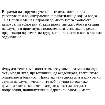
Во рамки на форумот, учесниците имаа можност да
учествуваат и во
интерактивна работилница
која ја водеа
Теја Сапач и Маша Петрович од Институт за економска
демократија (Словенија), каде преку тимска работа и студии
на случај, ги применуваа новостекнатите знаења на реални
предизвици од светот на трудот, сопственоста и колективното
одлучување.
Форумот беше и можност за вмрежување и размена на идеи
меѓу млади луѓе, претставници од академијата, граѓанското
општество и бизнисот. Преку активна дискусија и конкретни
студии на случај, учесниците добија увид во тоа како
демократските економски модели можат да создадат
поправедни, поинклузивни и одржливи работни места.