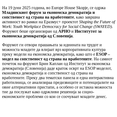
На 19 јуни 2025 година, во Europe House Skopje, се одржа
Младинскиот форум за економска демократија и
сопственост од страна на вработените
, како завршна
активност во рамки на Еразмус+ проектот
Shaping the Future of
Work: Youth Workplace Democracy for Social Change (SWAYED)
.
Форумот беше организиран од
АРНО
и
Институтот за
економска демократија од Словенија
.
Форумот ги отвори прашањата за иднината на трудот и
можноста младите да влијаат врз корпоративната култура
преку модели на економска демократија, како што е
ESOP –
модел на сопственост од страна на вработените
. На самиот
почеток на форумот Брин Каплан од Институт за економска
демократија (Словенија) даде краток осврт на ESOP моделот,
економска демократија и сопственост од страна на
вработените. Преку два тематски панела и една интерактивна
работилница, се анализираа предизвиците и потенцијалите на
овие алтернативни пристапи, а особено се истакна можноста
тие да послужат како одржливи решенија за социо-
економските проблеми со кои се соочуваат младите денес.