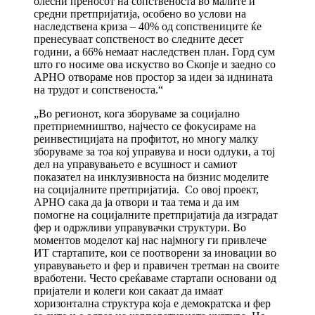
олесни преносот на сопственоста во малите и
средни претпријатија, особено во услови на
наследствена криза – 40% од сопствениците ќе
пренесуваат сопственост во следните десет
години, а 66% немаат наследствен план. Горд сум
што го носиме ова искуство во Скопје и заедно со
АРНО отвораме нов простор за идеи за иднината
на трудот и сопственоста.“
„Во регионот, кога зборуваме за социјално
претприемништво, најчесто се фокусираме на
реинвестицијата на профитот, но многу малку
зборуваме за тоа кој управува и носи одлуки, а тој
дел на управувањето е всушност и самиот
показател на инклузивноста на бизнис моделите
на социјалните претпријатија. Со овој проект,
АРНО сака да ја отвори и таа тема и да им
помогне на социјалните претпријатија да изградат
фер и одржливи управувачки структури. Во
моментов моделот кај нас најмногу ги привлече
ИТ стартапите, кои се поотворени за иновации во
управувањето и фер и правичен третман на своите
вработени. Често среќаваме стартапи основани од
пријатели и колеги кои сакаат да имаат
хоризонтална структура која е демократска и фер