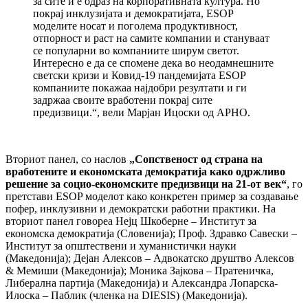
за сите и е одраз на корпоративната култура. Но
покрај инклузијата и демократијата, ESOP
моделите носат и поголема продуктивност,
отпорност и раст на самите компании и стануваат
сe популарни во компаниите ширум светот.
Интересно е да се спомене дека во неодамнешните
светски кризи и Ковид-19 пандемијата ESOP
компаниите покажаа најдобри резултати и ги
задржаа своите вработени покрај сите
предизвици.“, вели Марјан Ицоски од АРНО.
Вториот панел, со наслов
„Сопственост од страна на
вработените и економската демократија како одржливо
решение за социо-економските предизвици на 21-от век“
, го
претстави ESOP моделот како конкретен пример за создавање
пофер, инклузивни и демократски работни практики. На
вториот панел говореа Нејц Шкоберне – Институт за
економска демократија (Словенија); Проф. Здравко Савески –
Институт за општествени и хуманистички науки
(Македонија); Дејан Алексов – Адвокатско друштво Алексов
& Мемиши (Македонија); Моника Зајкова – Пратеничка,
Либерална партија (Македонија) и Александра Лопарска-
Илоска – Паблик (членка на DIESIS) (Македонија).