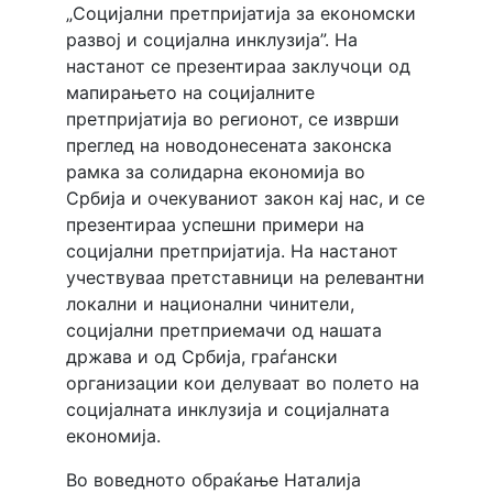
„Социјални претпријатија за економски
развој и социјална инклузија”. На
настанот се презентираа заклучоци од
мапирањето на социјалните
претпријатија во регионот, се изврши
преглед на новодонесената законска
рамка за солидарна економија во
Србија и очекуваниот закон кај нас, и се
презентираа успешни примери на
социјални претпријатија. На настанот
учествуваа претставници на релевантни
локални и национални чинители,
социјални претприемачи од нашата
држава и од Србија, граѓански
организации кои делуваат во полето на
социјалната инклузија и социјалната
економија.
Во воведното обраќање Наталија