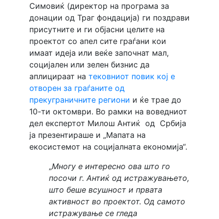
Симовиќ (директор на програма за
донации од Траг фондација) ги поздрави
присутните и ги објасни целите на
проектот со апел сите граѓани кои
имаат идеја или веќе започнат мал,
социјален или зелен бизнис да
аплицираат на
тековниот повик кој е
отворен за граѓаните од
прекуграничните региони
и ќе трае до
10-ти октомври. Во рамки на воведниот
дел експертот Милош Антиќ од Србија
ја презентираше и „Мапата на
екосистемот на социјалната економија“.
„
Многу е интересно ова што го
посочи г. Антиќ од истражувањето,
што беше всушност и првата
активност во проектот. Од самото
истражување се гледа