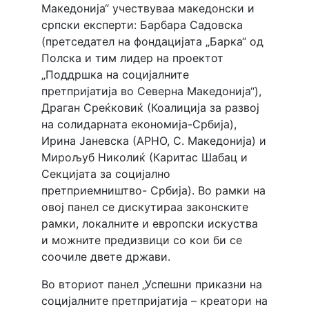
Македонија“ учествуваа македонски и
српски експерти: Барбара Садовска
(претседател на фондацијата „Барка“ од
Полска и тим лидер на проектот
„Поддршка на социјалните
претпријатија во Северна Македонија“),
Драган Среќковиќ (Коалиција за развој
на солидарната економија-Србија),
Ирина Јаневска (АРНО, С. Македонија) и
Мирољуб Николиќ (Каритас Шабац и
Секцијата за социјално
претприемништво- Србија). Во рамки на
овој панел се дискутираа законските
рамки, локалните и европски искуства
и можните предизвици со кои би се
соочиле двете држави.
Во вториот панел „Успешни приказни на
социјалните претпријатија – креатори на