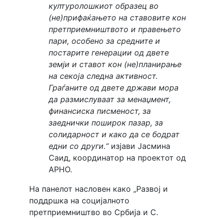
културолошкиот образец во
(не)прифаќањето на ставовите кон
претприемништвото и правењето
пари, особено за средните и
постарите генерации од двете
земји и ставот кон (не)планирање
на секоја следна активност.
Граѓаните од двете држави мора
да размислуваат за менаџмент,
финансиска писменост, за
заеднички поширок пазар, за
солидарност и како да се бодрат
едни со други.“
изјави Јасмина
Саид, координатор на проектот од
АРНО.
На панелот насловен како „Развој и
поддршка на социјалното
претприемништво во Србија и С.