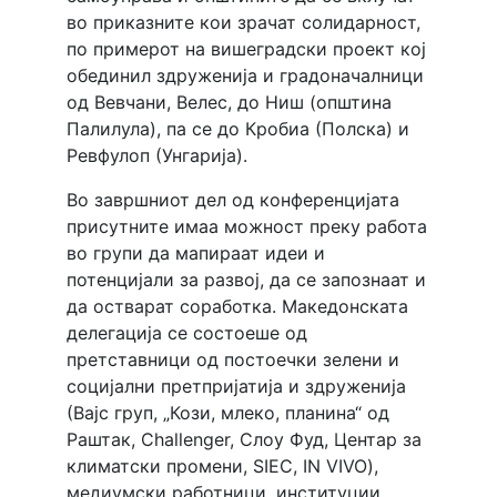
во приказните кои зрачат солидарност,
по примерот на вишеградски проект кој
обединил здруженија и градоначалници
од Вевчани, Велес, до Ниш (општина
Палилула), па се до Кробиа (Полска) и
Ревфулоп (Унгарија).
Во завршниот дел од конференцијата
присутните имаа можност преку работа
во групи да мапираат идеи и
потенцијали за развој, да се запознаат и
да остварат соработка. Македонската
делегација се состоеше од
претставници од постоечки зелени и
социјални претпријатија и здруженија
(Вајс груп, „Кози, млеко, планина“ од
Раштак, Challenger, Слоу Фуд, Центар за
климатски промени, SIEC, IN VIVO),
медиумски работници, институции