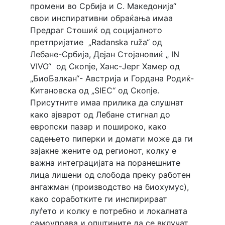
промени во Србија и С. Македонија“
свои инспиративни обраќања имаа
Предраг Стошиќ од социјалното
претпријатие „Radanska ruža“ од
Лебане-Србија, Дејан Стојановиќ „ IN
VIVO“ од Скопје, Ханс-Јерг Хамер од
„БиоБалкан“- Австрија и Гордана Родиќ-
Китановска од „SIEC“ од Скопје.
Присутните имаа прилика да слушнат
како ајварот од Лебане стигнал до
европски пазар и пошироко, како
садењето пиперки и домати може да ги
зајакне жените од регионот, колку е
важна интеграцијата на поранешните
лица лишени од слобода преку работен
ангажман (производство на биохумус),
како соработките ги инспирираат
луѓето и колку е потребно и локалната
самоуправа и општините да се вклучат