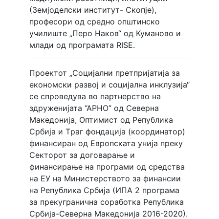
(Земјоделски институт- Скопје),
професори од средно општинско
училиште „Перо Наков“ од Куманово и
млади од програмата RISE.
Проектот „Социјални претпријатија за
економски развој и социјална инклузија“
се спроведува во партнерство на
здруженијата “АРНО” од Северна
Македонија, Оптимист од Република
Србија и Tраг фондација (координатор)
финансиран од Европската унија преку
Секторот за договарање и
финансирање на програми од средства
на ЕУ на Министерството за финансии
на Република Србија (ИПА 2 програма
за прекугранична соработка Република
Србија-Северна Македонија 2016-2020).