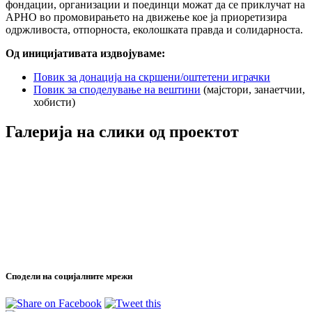
фондации, организации и поединци можат да се приклучат на
АРНО во промовирањето на движење кое ја приоретизира
одржливоста, отпорноста, еколошката правда и солидарноста.
Од иницијативата издвојуваме:
Повик за донација на скршени/оштетени играчки
Повик за споделување на вештини
(мајстори, занаетчии,
хобисти)
Галерија на слики од проектот
Сподели на социјалните мрежи