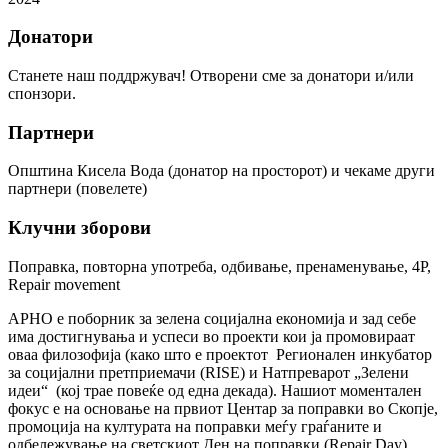
Донатори
Станете наш поддржувач! Отворени сме за донатори и/или
спонзори.
Партнери
Општина Кисела Вода (донатор на просторот) и чекаме други
партнери (повелете)
Клучни зборови
Поправка, повторна употреба, одбивање, пренаменување, 4Р,
Repair movement
АРНО е поборник за зелена социјална економијa и зад себе
има достигнувања и успеси во проекти кои ја промовираат
оваа филозофија (како што е проектот Регионален инкубатор
за социјални претприемачи (RISE) и Натпреварот „Зелени
идеи“ (кој трае повеќе од една декада). Нашиот моментален
фокус е на основање на првиот Центар за поправки во Скопје,
промоција на културата на поправки меѓу граѓаните и
одбележување на светскиот Ден на поправки (Repair Day).