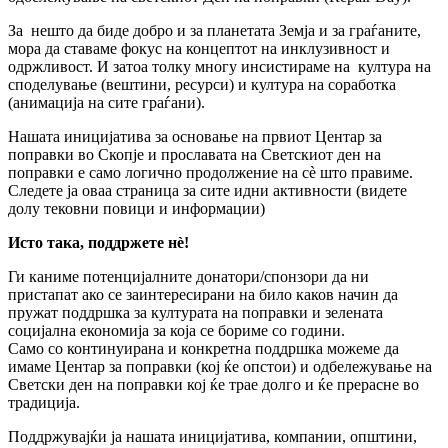
За нешто да биде добро и за планетата Земја и за граѓаните,
мора да ставаме фокус на концептот на инклузивност и
одржливост. И затоа толку многу инсистираме на култура на
споделување (вештини, ресурси) и култура на соработка
(анимација на сите граѓани).
Нашата иницијатива за основање на првиот Центар за
поправки во Скопје и прославата на Светскиот ден на
поправки е само логично продолжение на сè што правиме.
Следете ја оваа страница за сите идни активности (видете
долу тековни повици и информации)
Исто така, поддржете нè!
Ги каниме потенцијалните донатори/спонзори да ни
пристапат ако се заинтересирани на било каков начин да
пружат поддршка за културата на поправки и зелената
социјална економија за која се бориме со години.
Само со континуирана и конкретна поддршка можеме да
имаме Центар за поправки (кој ќе опстои) и одбележување на
Светски ден на поправки кој ќе трае долго и ќе прерасне во
традиција.
Поддржувајќи ја нашата иницијатива, компании, општини,