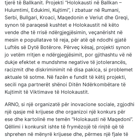
tjerë të Ballkanit. Projekti “Holokausti në Ballkan –
Hulumtimi, Edukimi, Kujtimi”, i zbatuar në Rumani,
Serbi, Bullgari, Kroaci, Maqedonin e Veriut dhe Greqi,
synon të paraqesë kushtet e Holokaustit në këto
vende dhe të rrisë ndërgjegjësimin, veçanërisht në
mesin e popullatave të reja, për atë që ndodhi gjatë
Luftës së Dytë Botërore. Përveç kësaj, projekti synon
jo vetëm rritjen e ndërgjegjësimit, por gjithashtu vë në
dukje efektet e mundshme negative të jotolerancës,
racizmit dhe diskriminimit në disa pakica, si problemet
aktuale të sotme. Në fazën e fundit të këtij projekti,
secili nga partnerët shënoi Ditën Ndërkombëtare të
Kujtimit të Viktimave të Holokaustit.
ARNO, si një organizatë për inovacione sociale, zgjodhi
një qasje më krijuese dhe organizoi një konkurs për
ese dhe kartolinë me temën “Holokausti në Maqedoni”.
Qëllimi i konkursit ishte të frymëzojë të rinjtë që të
shprehen në mënyrë krijuese dhe, përmes një fjale të