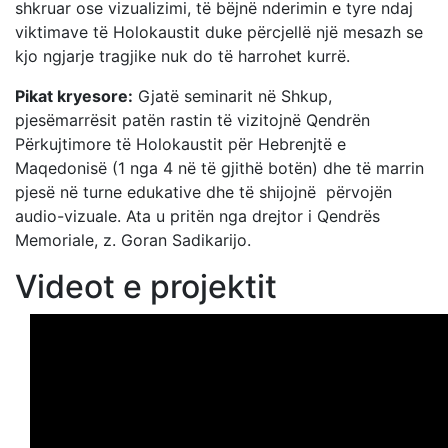
shkruar ose vizualizimi, të bëjnë nderimin e tyre ndaj
viktimave të Holokaustit duke përcjellë një mesazh se
kjo ngjarje tragjike nuk do të harrohet kurrë.
Pikat kryesore:
Gjatë seminarit në Shkup,
pjesëmarrësit patën rastin të vizitojnë Qendrën
Përkujtimore të Holokaustit për Hebrenjtë e
Maqedonisë (1 nga 4 në të gjithë botën) dhe të marrin
pjesë në turne edukative dhe të shijojnë përvojën
audio-vizuale. Ata u pritën nga drejtor i Qendrës
Memoriale, z. Goran Sadikarijo.
Videot e projektit