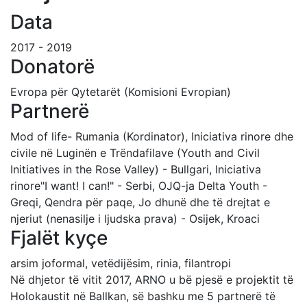
Data
2017 - 2019
Donatorë
Evropa për Qytetarët (Komisioni Evropian)
Partnerë
Mod of life- Rumania (Kordinator), Iniciativa rinore dhe
civile në Luginën e Trëndafilave (Youth and Civil
Initiatives in the Rose Valley) - Bullgari, Iniciativa
rinore"I want! I can!" - Serbi, OJQ-ja Delta Youth -
Greqi, Qendra për paqe, Jo dhunë dhe të drejtat e
njeriut (nenasilje i ljudska prava) - Osijek, Kroaci
Fjalët kyçe
arsim joformal, vetëdijësim, rinia, filantropi
Në dhjetor të vitit 2017, ARNO u bë pjesë e projektit të
Holokaustit në Ballkan, së bashku me 5 partnerë të