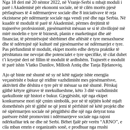
Nga 18 deri më 20 nëntor 2022, në Vranje-Serbi u mbajt moduli i
parë i Akademisë për ekonomi sociale, në të cilën morën pjesë
përfaqësues të 4 ndërmarrjeve sociale dhe 8 iniciativave të reja
ekzistuese për ndërmarrje sociale nga vendi ynë dhe nga Serbia. Në
kuadër të modulit të parë të Akademisë, përmes drejtimit të
trajnerëve profesionistë, pjesëmarrësit mësuan se si të zhvillojnë më
mirë modelin e tyre të biznesit, planin e marketingut dhe atë
financiar, të përmirësojnë shërbimet dhe aftësitë e tyre menaxhuese
dhe të ndërtojnë një kulturë më pjesëmarrëse në ndërmarrjet e tyre.
Pas përfundimit të modulit, ekipet morën edhe detyra praktike të
përshtatura me nevojat dhe potencialet e tyre specifike, të cilat duhet
t’i kryejnë deri në fillim të modulit të ardhshëm. Trajnerët e modulit
të parë ishin Vlatko Danilov, Millosh Antiq dhe Tanja Bjelanoviq.
Ajo që binte më shumë në sy në këtë ngjarje ishte energjia
veçanërisht e bukur që rridhte vazhdimisht mes pjesëmarrësve,
aktiviteti dhe dëshira e tyre për të mësuar sa më shumë. Përskaj
gjithë këtyre gjërave të mrekullueshme, këto 3 ditë vazhdimisht
qarkullonte një histori e bukur. Gjegjësisht, një nga ekipet
konkurruese mori një çmim simbolik, por në të njëjtën kohë mjaft
domethënës për të gjithë ne që jemi të përfshirë në këtë projekt dhe
në sipërmarrjen sociale në përgjithësi dhe një nga detyrat tona
parësore është promovimi i ndërmarrjeve sociale nga rajoni
ndërkufitar tek ne dhe në Serbi. Bëhet fjalë për verën “ARNO”, e
cila mban emrin e organizatës sonë, e prodhuar nga rrushi