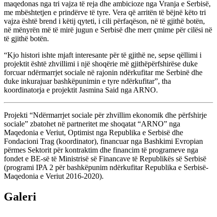
maqedonas nga tri vajza të reja dhe ambicioze nga Vranja e Serbisë,
me mbështetjen e prindërve të tyre. Vera që arritën të bëjnë këto tri
vajza është brend i këtij qyteti, i cili përfaqëson, në të gjithë botën,
në mënyrën më të mirë jugun e Serbisë dhe merr çmime për cilësi në
të gjithë botën.
“Kjo histori ishte mjaft interesante për të gjithë ne, sepse qëllimi i
projektit është zhvillimi i një shoqërie më gjithëpërfshirëse duke
forcuar ndërmarrjet sociale në rajonin ndërkufitar me Serbinë dhe
duke inkurajuar bashkëpunimin e tyre ndërkufitar”, tha
koordinatorja e projektit Jasmina Said nga ARNO.
Projekti “Ndërmarrjet sociale për zhvillim ekonomik dhe përfshirje
sociale” zbatohet në partneritet me shoqatat “ARNO” nga
Maqedonia e Veriut, Optimist nga Republika e Serbisë dhe
Fondacioni Trag (koordinator), financuar nga Bashkimi Evropian
përmes Sektorit për kontraktim dhe financim të programeve nga
fondet e BE-së të Ministrisë së Financave të Republikës së Serbisë
(programi IPA 2 për bashkëpunim ndërkufitar Republika e Serbisë-
Maqedonia e Veriut 2016-2020).
Galeri