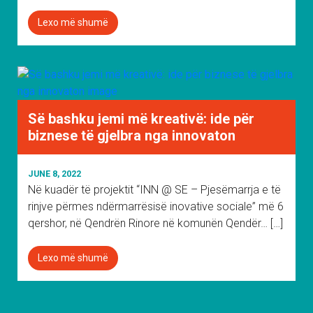
Lexo më shumë
Së bashku jemi më kreativë: ide për
biznese të gjelbra nga innovaton
JUNE 8, 2022
Në kuadër të projektit “INN @ SE – Pjesëmarrja e të
rinjve përmes ndërmarrësisë inovative sociale” më 6
qershor, në Qendrën Rinore në komunën Qendër… […]
Lexo më shumë