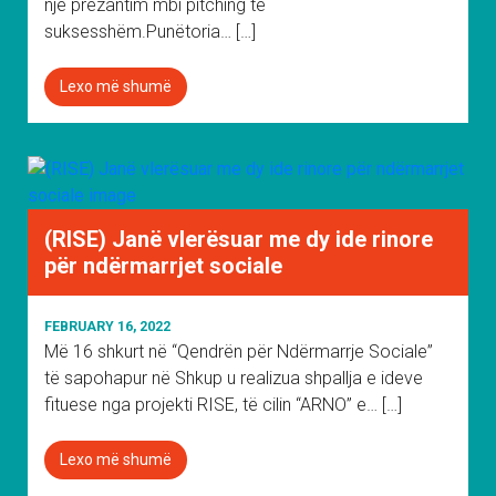
një prezantim mbi pitching të
suksesshëm.Punëtoria… […]
Lexo më shumë
(RISE) Janë vlerësuar me dy ide rinore
për ndërmarrjet sociale
FEBRUARY 16, 2022
Më 16 shkurt në “Qendrën për Ndërmarrje Sociale”
të sapohapur në Shkup u realizua shpallja e ideve
fituese nga projekti RISE, të cilin “ARNO” e… […]
Lexo më shumë