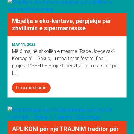
Mbjellja e eko-kartave, përpjekje për
zhvillimin e sipërmarrësisë
MAY 11, 2022
Më 6 maj në shkollën e mesme “Rade Jovçevski-
Korçagin” – Shkup, u mbajt manifestimi final i
projektit “SEED – Projekti për zhvillimin e arsimit për…
[…]
Lexo më shumë
APLIKONI për një TRAJNIM treditor për