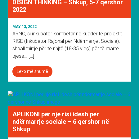
DISIGN THINKING – Shkup, 5-7 qershor
2022
MAY 13, 2022
ARNO, si inkubator kombëtar në kuadër të projektit
RISE (Inkubator Rajonal për Ndërmarrjet Sociale),
shpall thirrje për të rinjtë (18-35 vjeç) për të marrë
pjesë… […]
Lexo më shumë
APLIKONI për një risi idesh për
ndërmarrje sociale – 6 qershor në
Shkup