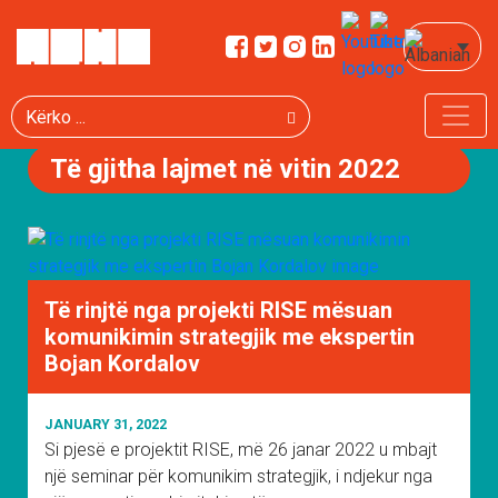
Kërko
Të gjitha lajmet në vitin 2022
Të rinjtë nga projekti RISE mësuan
komunikimin strategjik me ekspertin
Bojan Kordalov
JANUARY 31, 2022
Si pjesë e projektit RISE, më 26 janar 2022 u mbajt
një seminar për komunikim strategjik, i ndjekur nga