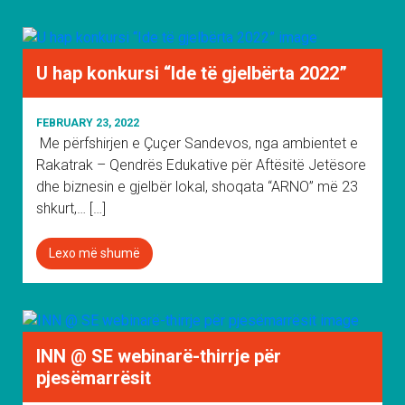
U hap konkursi “Ide të gjelbërta 2022”
FEBRUARY 23, 2022
Me përfshirjen e Çuçer Sandevos, nga ambientet e
Rakatrak – Qendrës Edukative për Aftësitë Jetësore
dhe biznesin e gjelbër lokal, shoqata “ARNO” më 23
shkurt,… […]
Lexo më shumë
INN @ SE webinarë-thirrje për
pjesëmarrësit