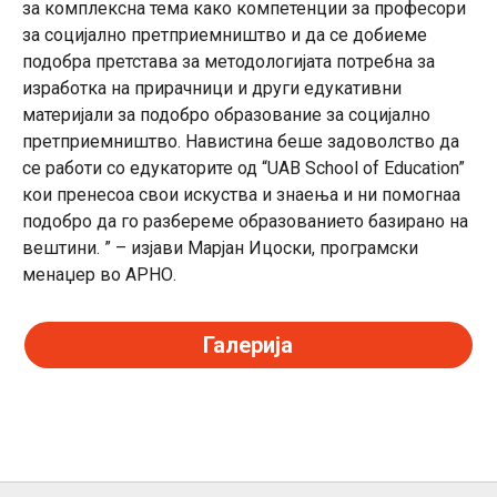
за комплексна тема како компетенции за професори
за социјално претприемништво и да се добиеме
подобра претстава за методологијата потребна за
изработка на прирачници и други едукативни
материјали за подобро образование за социјално
претприемништво. Навистина беше задоволство да
се работи со едукаторите од “
UAB School of Education”
кои пренесоа свои искуства и знаења и ни помогнаа
подобро да го разбереме образованието базирано на
вештини. ” – изјави Марјан Ицоски, програмски
менаџер во АРНО.
Галерија