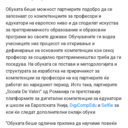
Обуката беше можност партнерите подобро да се
запознаат со компетенциите за професори и
едукатори на европско ниво и да споделат искуства
за претприемачкото образование и образовни
програми во своите држави. Обучувачите ги водеа
учесниците низ процесот на откривање и
дефинирање на основните компетенции кои секој
професор за социјално претприемништво треба да ги
поседува. На обуката се постави и методологијата и
структурата за изработка на прирачникот за
компетенции за професори на кој партнерите ќе
работат во наредниот период. Исто така, партнерите
„
Scoala De Valori
” од Романија ги претставија
платформите за дигитални компетенции за едукатори
и школи на Европската Унија,
DigiCompEdu
и
Selfie
за
кои ќе следат дополнителни онлајн обуки.
“Обуката беше одлична прилика да научиме повеќе