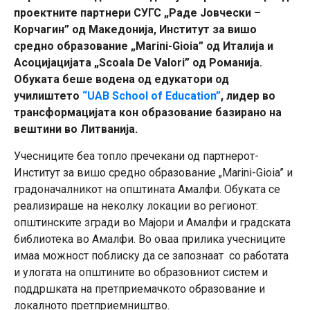
проектните партнери СУГС „Раде Јовчески –
Корчагин” од Македонија, Институт за вишо
средно образование „Marini-Gioia” од Италија и
Асоцијацијата „Scoala De Valori” од Романија.
Обуката беше водена од едукатори од
училиштето
“UAB School of Education”
, лидер во
трансформацијата кон образование базирано на
вештини во Литванија.
Учесниците беа топло пречекани од партнерот-
Институт за вишо средно образование „Marini-Gioia” и
градоначалникот на општината Амалфи. Обуката се
реализираше на неколку локации во регионот:
општинските згради во Мајори и Амалфи и градската
библиотека во Амалфи. Во оваа прилика учесниците
имаа можност поблиску да се запознаат со работата
и улогата на општините во образовниот систем и
поддршката на претприемачкото образование и
локалното претприемништво.