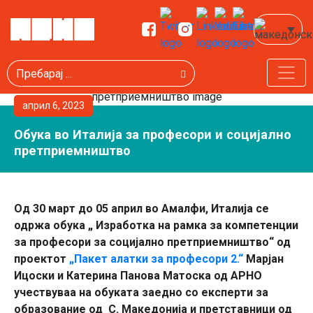
Пребарај
април 6, 2023
Обука во Италија за професори и социјално
претприемништво
Од 30 март до 05 април во Амалфи, Италија се
одржа обука „ Изработка на рамка за компетенции
за професори за социјално претприемништво“ од
проектот
„Пакет алатки за професори 2.“
Марјан
Ицоски и Катерина Панова Матоска од АРНО
учествуваа на обуката заедно со експерти за
образование од С. Македонија и претставници од