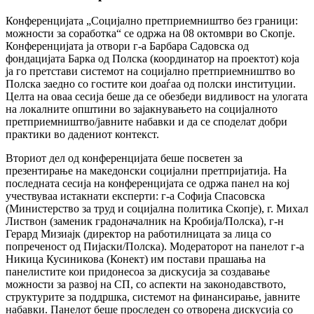
Конференцијата „Социјално претприемништво без граници:
можности за соработка“ се одржа на 08 октомври во Скопје.
Конференцијата ја отвори г-а Барбара Садовска од
фондацијата Барка од Полска (координатор на проектот) која
ја го претстави системот на социјално претприемништво во
Полска заедно со гостите кои доаѓаа од полски институции.
Целта на оваа сесија беше да се обезбеди видливост на улогата
на локалните општини во зајакнувањето на социјалното
претприемништво/јавните набавки и да се споделат добри
практики во дадениот контекст.
Вториот дел од конференцијата беше посветен за
презентирање на македонски социјални претпријатија. На
последната сесија на конференцијата се одржа панел на кој
учествуваа истакнати експерти: г-а Софија Спасовска
(Министерство за труд и социјална политика Скопје), г. Михал
Листвон (заменик градоначалник на Кробија/Полска), г-н
Герард Мизиајк (директор на работилницата за лица со
попреченост од Пијаски/Полска). Модераторот на панелот г-а
Никица Кусиникова (Конект) им постави прашања на
панелистите кои придонесоа за дискусија за создавање
можности за развој на СП, со аспекти на законодавството,
структурите за поддршка, системот на финансирање, јавните
набавки. Панелот беше проследен со отворена дискусија со