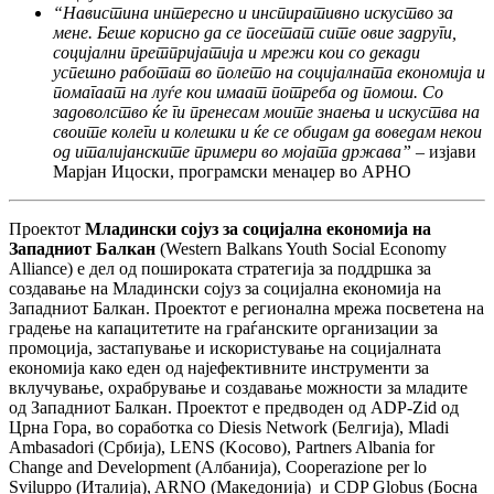
“
Навистина интересно и инспиративно искуство за
мене. Беше корисно да се посетат сите овие задруги,
социјални претпријатија и мрежи кои со декади
успешно работат во полето на социјалната економија и
помагаат на луѓе кои имаат потреба од помош. Со
задоволство ќе ги пренесам моите знаења и искуства на
своите колеги и колешки и ќе се обидам да воведам некои
од италијанските примери во мојата држава”
– изјави
Марјан Ицоски, програмски менаџер во АРНО
Проектот
Младински сојуз за социјална економија на
Западниот Балкан
(Western Balkans Youth Social Economy
Alliance) е дел од пошироката стратегија за поддршка за
создавање на Младински сојуз за социјална економија на
Западниот Балкан. Проектот е регионална мрежа посветена на
градење на капацитетите на граѓанските организации за
промоција, застапување и искористување на социјалната
економија како еден од најефективните инструменти за
вклучување, охрабрување и создавање можности за младите
од Западниот Балкан. Проектот е предводен од ADP-Zid од
Црна Гора, во соработка со Diesis Network (Белгија), Mladi
Ambasadori (Србија), LENS (Kосово), Partners Albania for
Change and Development (Албанија), Cooperazione per lo
Sviluppo (Италија), ARNO (Македонија) и CDP Globus (Босна