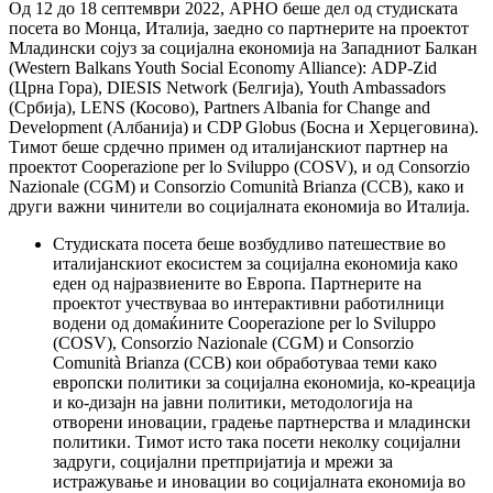
Од 12 до 18 септември 2022, АРНО беше дел од студиската
посета во Монца, Италија, заедно со партнерите на проектот
Младински сојуз за социјална економија на Западниот Балкан
(Western Balkans Youth Social Economy Alliance): ADP-Zid
(Црна Гора), DIESIS Network (Белгија), Youth Ambassadors
(Србија), LENS (Косово), Partners Albania for Change and
Development (Албанија) и CDP Globus (Босна и Херцеговина).
Тимот беше срдечно примен од италијанскиот партнер на
проектот Cooperazione per lo Sviluppo (COSV), и од Consorzio
Nazionale (CGM) и Consorzio Comunità Brianza (CCB), како и
други важни чинители во социјалната економија во Италија.
Студиската посета беше возбудливо патешествие во
италијанскиот екосистем за социјална економија како
еден од најразвиените во Европа. Партнерите на
проектот учествуваа во интерактивни работилници
водени од домаќините Cooperazione per lo Sviluppo
(COSV), Consorzio Nazionale (CGM) и Consorzio
Comunità Brianza (CCB) кои обработуваа теми како
европски политики за социјална економија, ко-креација
и ко-дизајн на јавни политики, методологија на
отворени иновации, градење партнерства и младински
политики. Тимот исто така посети неколку социјални
задруги, социјални претпријатија и мрежи за
истражување и иновации во социјалната економија во