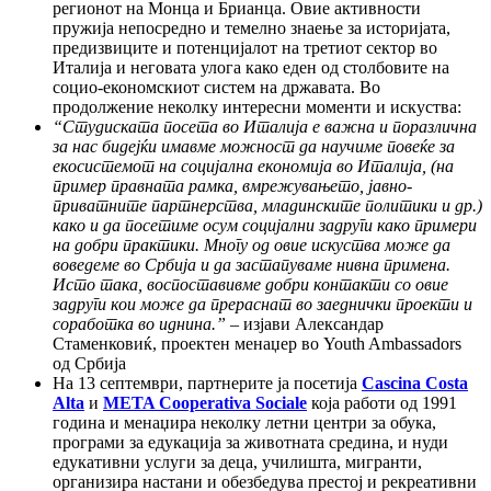
регионот на Монца и Брианца. Овие активности
пружија непосредно и темелно знаење за историјата,
предизвиците и потенцијалот на третиот сектор во
Италија и неговата улога како еден од столбовите на
социо-економскиот систем на државата. Во
продолжение неколку интересни моменти и искуства:
“
Студиската посета во Италија е важна и поразлична
за нас бидејќи имавме можност да научиме повеќе за
екосистемот на социјална економија во Италија, (на
пример правната рамка, вмрежувањето, јавно-
приватните партнерства, младинските политики и др.)
како и да посетиме осум социјални задруги како примери
на добри практики. Многу од овие искуства може да
воведеме во Србија и да застапуваме нивна примена.
Исто така, воспоставивме добри контакти со овие
задруги кои може да прераснат во заеднички проекти и
соработка во иднина.”
– изјави Александар
Стаменковиќ, проектен менаџер во Youth Ambassadors
од Србија
На 13 септември, партнерите ја посетија
Cascina Costa
Alta
и
META Cooperativa Sociale
која работи од 1991
година и менаџира неколку летни центри за обука,
програми за едукација за животната средина, и нуди
едукативни услуги за деца, училишта, мигранти,
организира настани и обезбедува престој и рекреативни