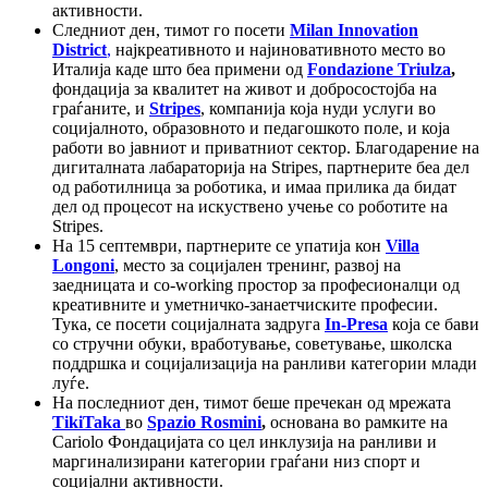
активности.
Следниот ден, тимот го посети
Milan Innovation
District
,
најкреативното и најиновативното место во
Италија каде што беа примени од
Fondazione Triulza
,
фондација за квалитет на живот и добросостојба на
граѓаните, и
Stripes
, компанија која нуди услуги во
социјалното, образовното и педагошкото поле, и која
работи во јавниот и приватниот сектор. Благодарение на
дигиталната лабараторија на Stripes, партнерите беа дел
од работилница за роботика, и имаа прилика да бидат
дел од процесот на искуствено учење со роботите на
Stripes.
На 15 септември, партнерите се упатија кон
Villa
Longoni
, место за социјален тренинг, развој на
заедницата и co-working простор за професионалци од
креативните и уметничко-занаетчиските професии.
Тука, се посети социјалната задруга
In-Presa
која се бави
со стручни обуки, вработување, советување, школска
поддршка и социјализација на ранливи категории млади
луѓе.
На последниот ден, тимот беше пречекан од мрежата
TikiTaka
во
Spazio Rosmini
,
основана во рамките на
Cariolo Фондацијата со цел инклузија на ранливи и
маргинализирани категории граѓани низ спорт и
социјални активности.