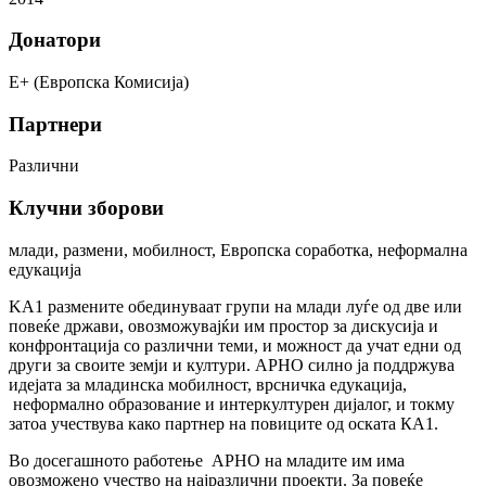
Донатори
E+ (Европска Комисија)
Партнери
Различни
Клучни зборови
млади, размени, мобилност, Европска соработка, неформална
едукација
KA1 размените обединуваат групи на млади луѓе од две или
повеќе држави, овозможувајќи им простор за дискусија и
конфронтација со различни теми, и можност да учат едни од
други за своите земји и култури. АРНО силно ја поддржува
идејата за младинска мобилност, врсничка едукација,
неформално образование и интеркултурен дијалог, и токму
затоа учествува како партнер на повиците од оската КА1.
Во досегашното работење АРНО на младите им има
овозможено учество на најразлични проекти. За повеќе