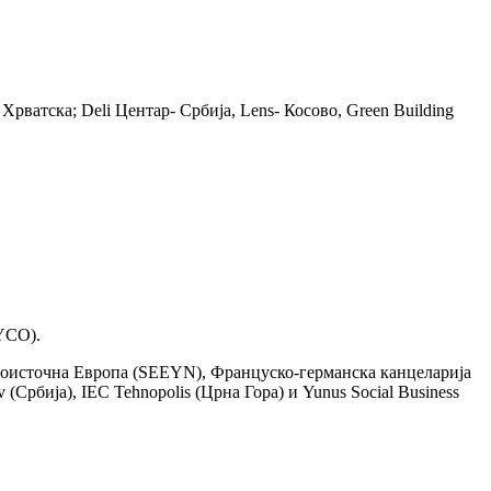
ватска; Deli Центар- Србија, Lens- Косово, Green Building
RYCO).
гоисточна Европа (SEEYN), Француско-германска канцеларија
(Србија), IEC Tehnopolis (Црна Гора) и Yunus Social Business