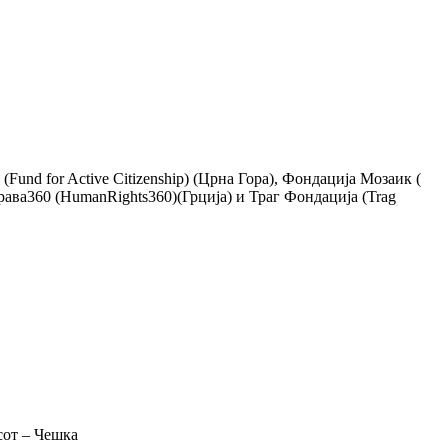
und for Active Citizenship) (Црна Гора), Фондација Мозаик (
рава360 (HumanRights360)(Грција) и Траг Фондација (Trag
сот – Чешка