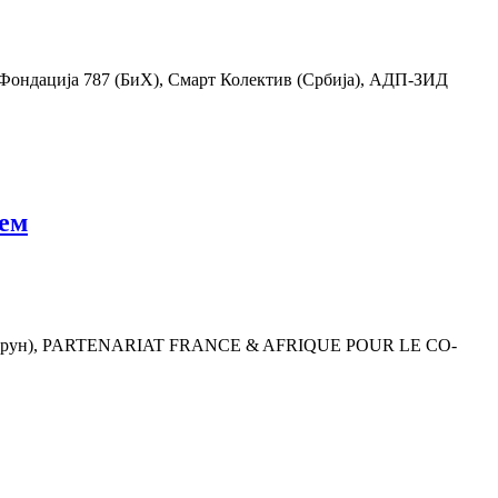
), Фондација 787 (БиХ), Смарт Колектив (Србија), АДП-ЗИД
ем
Камерун), PARTENARIAT FRANCE & AFRIQUE POUR LE CO-