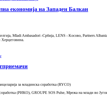
лна економија на Западен Балкан
лгија, Mladi Ambasadori -Србија, LENS - Kосово, Partners Albania
и Херцеговина.
етприемачи
канцеларија за младинска соработка (RYCO)
 соработка (РИКО), GROUPE SOS Pulse, Мрежа на млади во Југ