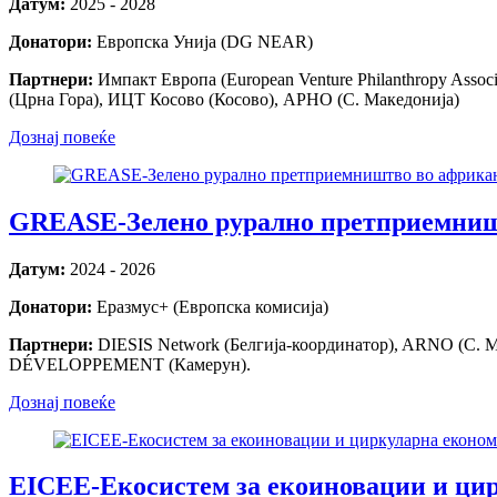
Датум:
2025 - 2028
Донатори:
Европска Унија (DG NEAR)
Партнери:
Импакт Европа (European Venture Philanthropy Asso
(Црна Гора), ИЦТ Косово (Косово), АРНО (С. Македонија)
Дознај повеќе
GREASE-Зелено рурално претприемништ
Датум:
2024 - 2026
Донатори:
Eразмус+ (Европска комисија)
Партнери:
DIESIS Network (Белгија-координатор), ARNO 
DÉVELOPPEMENT (Камерун).
Дознај повеќе
EICEE-Екосистем за екоиновации и цир