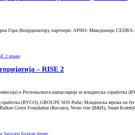
рна Гора (Координатор), партнери: АРНО- Македонија; CEDRA- Хр
тпријатија – RISE 2
комисија) и Регионалната канцеларија за младинска соработка (
 соработка (RYCO), GROUPE SOS Pulse, Младинска мрежа на Ју
kan Green Foundation (Косово), Nesto vise (B&H), Smart Kolektiv 