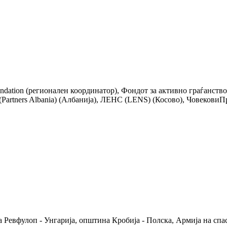
tion (регионален координатор), Фондот за активно граѓанство (F
(Partners Albania) (Албанија), ЛЕНС (LENS) (Косово), ЧовековиП
 Ревфулоп - Унгарија, општина Кробија - Полска, Армија на спа