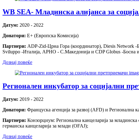
WB SEA- Младинска алијанса за соција
Датум:
2020 - 2022
Донатори:
Е+ (Европска Комисија)
Партнери:
ADP-Zid-Црна Гора (координатор), Diesis Network -Бе
Sviluppo -Италија, АРНО - С.Македонија и CDP Globus -Босна 
Дознај повеќе
Регионален инкубатор за социјални пр
Датум:
2019 - 2022
Донатори:
Француска агенција за развој (AFD) и Регионална 
Партнери:
Конзорциум: Регионална канцеларија за младинска
германска канцеларија за млади (OFAJ);
Дознај повеќе